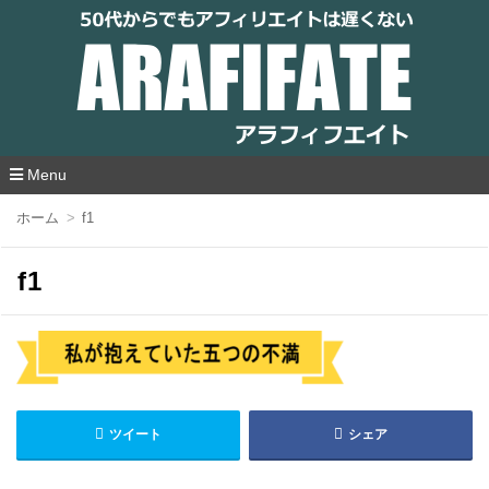
アラフィフエイト｜ 50代からでもアフィリ
エイトは遅くない
Menu
コ
ホーム
f1
ン
テ
ン
f1
ツ
へ
移
動
ツイート
シェア