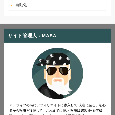
自動化
サイト管理人：MASA
アラフィフの時にアフィリエイトに参入して 現在に至る。初心
者から報酬を獲得して、これまでに得た 報酬は100万円を突破！