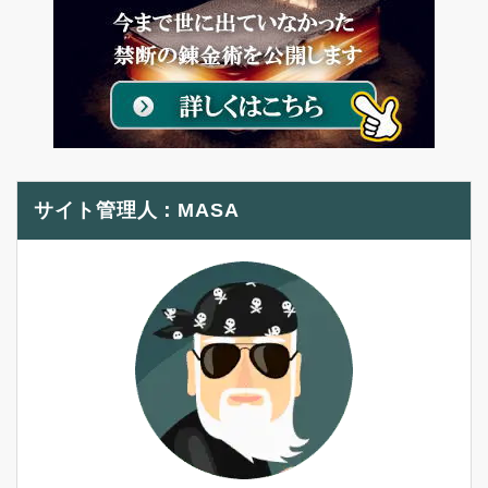
サイト管理人：MASA