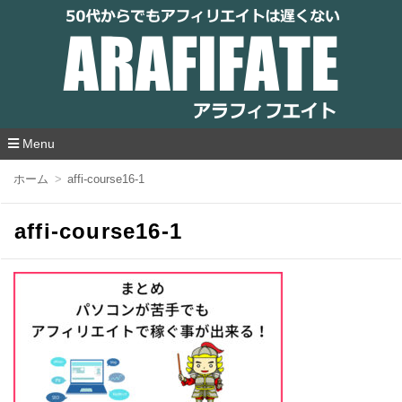
アラフィフエイト｜ 50代からでもアフィリ
エイトは遅くない
Menu
コ
ホーム
affi-course16-1
ン
テ
ン
affi-course16-1
ツ
へ
移
動