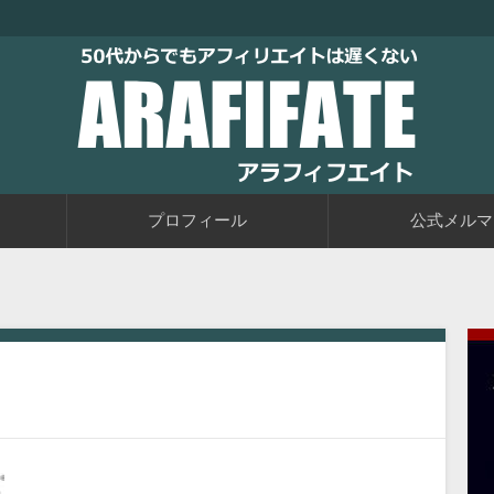
トブログに取り組むブログ初心者の教科書です。老後に備えて今か
るアフィリエイト自動化戦略をお伝えしています。
50代からでもアフィリエイトは
プロフィール
公式メルマ