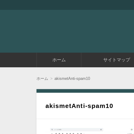
『アラフィフエイト』は初めてアフィリエイ
アラフィフエイト｜ 
コ
ホーム
サイトマップ
ン
テ
ン
ツ
ホーム
akismetAnti-spam10
へ
移
動
akismetAnti-spam10