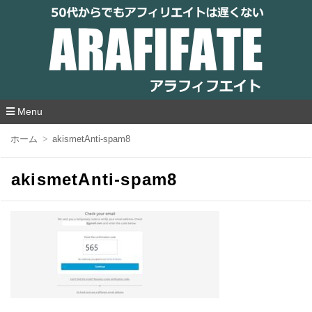
アラフィフエイト｜ 50代からでもアフィリ
エイトは遅くない
Menu
コ
ホーム
akismetAnti-spam8
ン
テ
ン
akismetAnti-spam8
ツ
へ
移
動