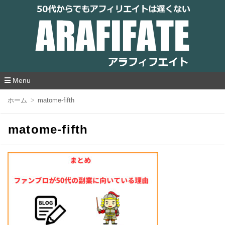
アラフィフエイト｜ 50代からでもアフィリ
エイトは遅くない
Menu
コ
ホーム
matome-fifth
ン
テ
ン
matome-fifth
ツ
へ
移
動