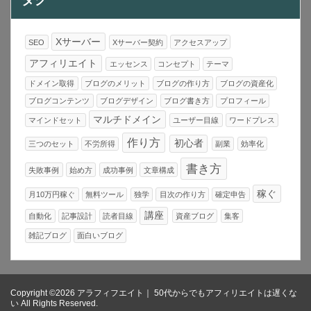
タグ
Xサーバー
SEO
Xサーバー契約
アクセスアップ
アフィリエイト
エッセンス
コンセプト
テーマ
ドメイン取得
ブログのメリット
ブログの作り方
ブログの資産化
ブログコンテンツ
ブログデザイン
ブログ書き方
プロフィール
マルチドメイン
マインドセット
ユーザー目線
ワードプレス
作り方
初心者
三つのセット
不労所得
副業
効率化
書き方
失敗事例
始め方
成功事例
文章構成
稼ぐ
月10万円稼ぐ
無料ツール
独学
目次の作り方
確定申告
講座
自動化
記事設計
読者目線
資産ブログ
集客
雑記ブログ
面白いブログ
Copyright ©2026 アラフィフエイト｜ 50代からでもアフィリエイトは遅くな
い All Rights Reserved.