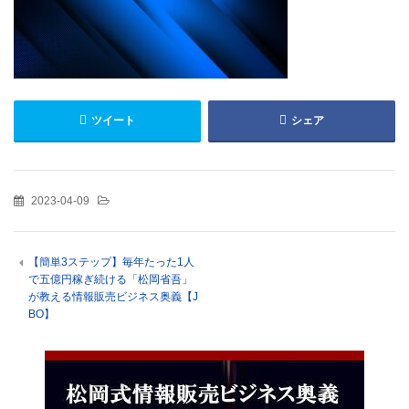
ツイート
シェア
2023-04-09
【簡単3ステップ】毎年たった1人
で五億円稼ぎ続ける「松岡省吾」
が教える情報販売ビジネス奥義【J
BO】