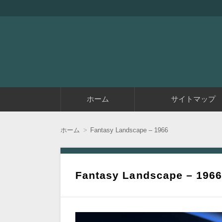
『アラフィフエイト』は初めてアフィリエイ
アラフィフエイト｜ 
コ
ホーム
サイトマップ
ン
テ
ン
ツ
ホーム
Fantasy Landscape – 1966
へ
移
動
Fantasy Landscape – 196
動