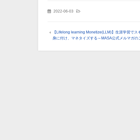
2022-06-03
【Lifelong learning Monetize(LLM)】生涯学習で
身に付け、マネタイズする～MASA公式メルマガの