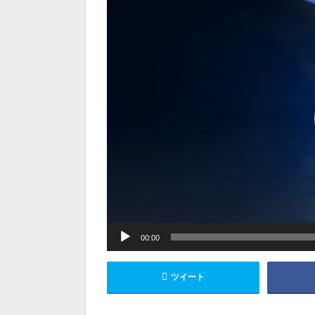
画
プ
レ
ー
ヤ
ー
00:00
ツイート