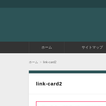
『アラフィフエイト』は初めてアフィリエイ
アラフィフエイト｜ 
コ
ホーム
サイトマップ
ン
テ
ン
ツ
ホーム
link-card2
へ
移
動
link-card2