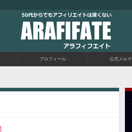
トブログに取り組むブログ初心者の教科書です。老後に備えて今か
るアフィリエイト自動化戦略をお伝えしています。
50代からでもアフィリエイトは
プロフィール
公式メルマ