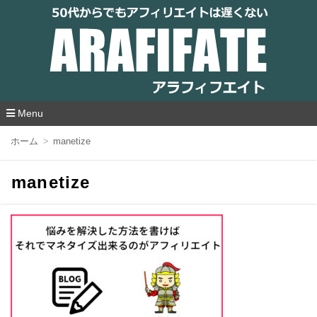
アラフィフエイト｜ 50代からでもアフィリ
エイトは遅くない
Menu
コ
ホーム
manetize
ン
テ
ン
manetize
ツ
へ
移
動