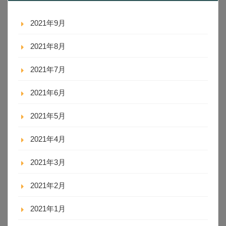
2021年9月
2021年8月
2021年7月
2021年6月
2021年5月
2021年4月
2021年3月
2021年2月
2021年1月