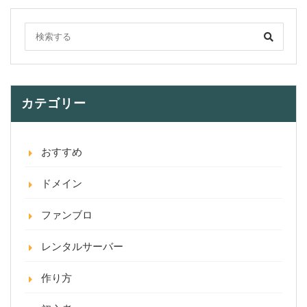
カテゴリー
おすすめ
ドメイン
ファンブロ
レンタルサーバー
作り方