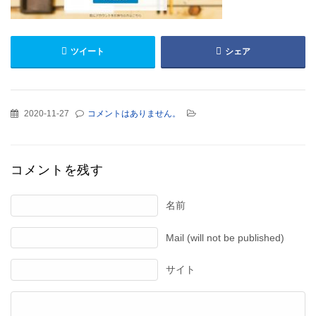
ツイート
シェア
2020-11-27
コメントはありません。
コメントを残す
名前
Mail (will not be published)
サイト