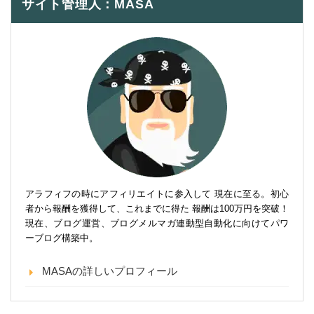
サイト管理人：MASA
アラフィフの時にアフィリエイトに参入して 現在に至る。初心
者から報酬を獲得して、これまでに得た 報酬は100万円を突破！
現在、ブログ運営、ブログメルマガ連動型自動化に向けてパワ
ーブログ構築中。
MASAの詳しいプロフィール