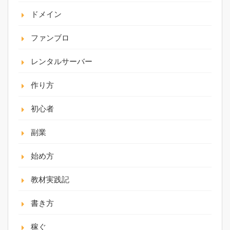
ドメイン
ファンブロ
レンタルサーバー
作り方
初心者
副業
始め方
教材実践記
書き方
稼ぐ