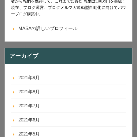
者から報酬を獲得して、これまでに得た 報酬は100万円を突破！
現在、ブログ運営、ブログメルマガ連動型自動化に向けてパワ
ーブログ構築中。
MASAの詳しいプロフィール
アーカイブ
2021年9月
2021年8月
2021年7月
2021年6月
2021年5月