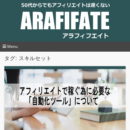
アラフィフエイト｜ 50代からでもアフィリ
エイトは遅くない
Menu
コ
タグ:
スキルセット
ン
テ
ン
ツ
へ
移
動