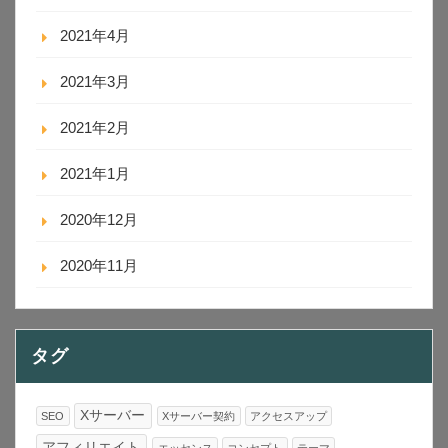
2021年4月
2021年3月
2021年2月
2021年1月
2020年12月
2020年11月
タグ
Xサーバー
SEO
Xサーバー契約
アクセスアップ
アフィリエイト
エッセンス
コンセプト
テーマ