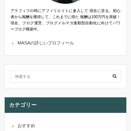
アラフィフの時にアフィリエイトに参入して 現在に至る。初心
者から報酬を獲得して、これまでに得た 報酬は100万円を突破！
現在、ブログ運営、ブログメルマガ連動型自動化に向けてパワ
ーブログ構築中。
MASAの詳しいプロフィール
カテゴリー
おすすめ