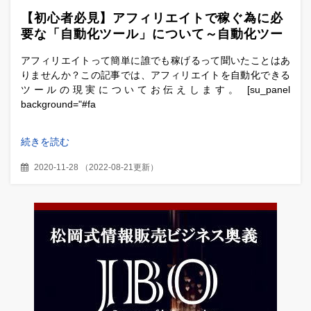
【初心者必見】アフィリエイトで稼ぐ為に必
要な「自動化ツール」について～自動化ツー
ルより大切な三つのセット
アフィリエイトって簡単に誰でも稼げるって聞いたことはあ
りませんか？この記事では、アフィリエイトを自動化できる
ツールの現実についてお伝えします。 [su_panel
background="#fa
続きを読む
2020-11-28
（
2022-08-21更新
）