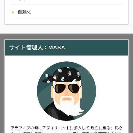
自動化
サイト管理人：MASA
アラフィフの時にアフィリエイトに参入して 現在に至る。初心