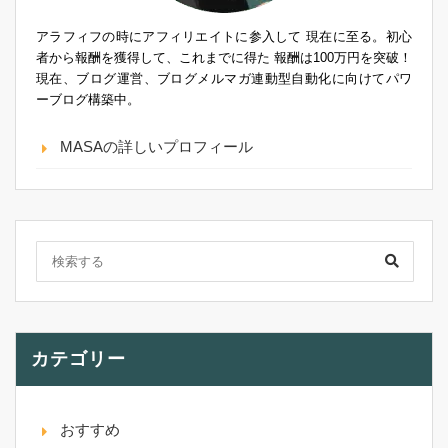
アラフィフの時にアフィリエイトに参入して 現在に至る。初心
者から報酬を獲得して、これまでに得た 報酬は100万円を突破！
現在、ブログ運営、ブログメルマガ連動型自動化に向けてパワ
ーブログ構築中。
MASAの詳しいプロフィール
カテゴリー
おすすめ