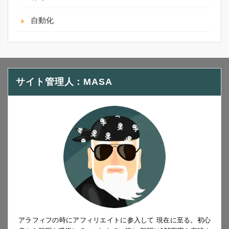
自動化
サイト管理人：MASA
アラフィフの時にアフィリエイトに参入して 現在に至る。初心