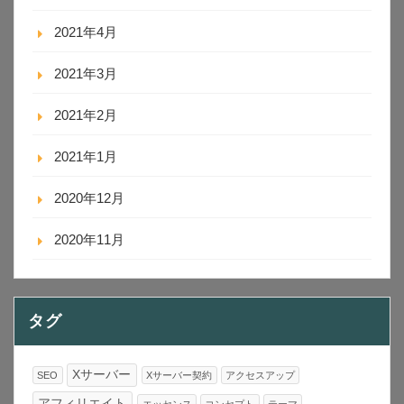
2021年4月
2021年3月
2021年2月
2021年1月
2020年12月
2020年11月
タグ
Xサーバー
SEO
Xサーバー契約
アクセスアップ
アフィリエイト
エッセンス
コンセプト
テーマ