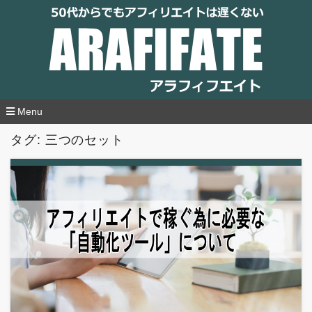
アラフィフエイト｜ 50代からでもアフィリ
エイトは遅くない
Menu
コ
タグ:
三つのセット
ン
テ
ン
ツ
へ
移
動