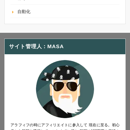
自動化
サイト管理人：MASA
アラフィフの時にアフィリエイトに参入して 現在に至る。初心