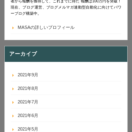
者から報酬を獲得して、これまでに得た 報酬は100万円を突破！
現在、ブログ運営、ブログメルマガ連動型自動化に向けてパワ
ーブログ構築中。
MASAの詳しいプロフィール
アーカイブ
2021年9月
2021年8月
2021年7月
2021年6月
2021年5月