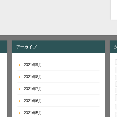
アーカイブ
2021年9月
2021年8月
2021年7月
2021年6月
2021年5月
に