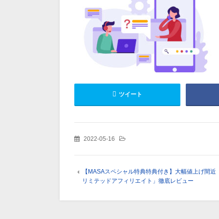
ツイート
2022-05-16
【MASAスペシャル特典特典付き】大幅値上げ間近
リミテッドアフィリエイト」徹底レビュー