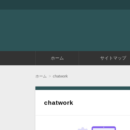
『アラフィフエイト』は初めてアフィリエイ
アラフィフエイト｜ 
コ
ホーム
サイトマップ
ン
テ
ン
ツ
ホーム
chatwork
へ
移
動
chatwork