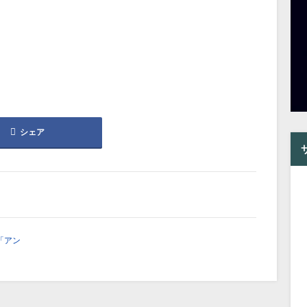
シェア
「アン