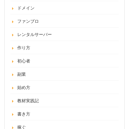
ドメイン
ファンブロ
レンタルサーバー
作り方
初心者
副業
始め方
教材実践記
書き方
稼ぐ