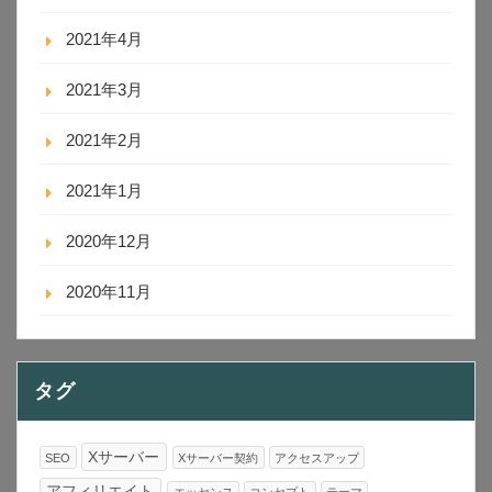
2021年4月
2021年3月
2021年2月
2021年1月
2020年12月
2020年11月
タグ
Xサーバー
SEO
Xサーバー契約
アクセスアップ
アフィリエイト
エッセンス
コンセプト
テーマ