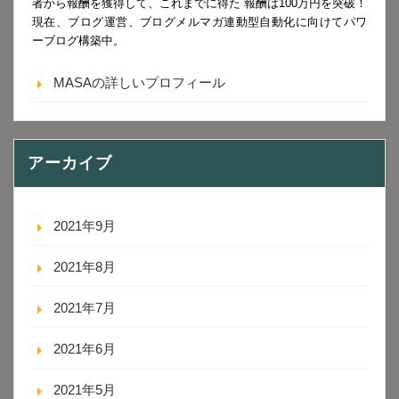
者から報酬を獲得して、これまでに得た 報酬は100万円を突破！
現在、ブログ運営、ブログメルマガ連動型自動化に向けてパワ
ーブログ構築中。
MASAの詳しいプロフィール
アーカイブ
2021年9月
2021年8月
2021年7月
2021年6月
2021年5月