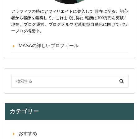
アラフィフの時にアフィリエイトに参入して 現在に至る。初心
者から報酬を獲得して、これまでに得た 報酬は100万円を突破！
現在、ブログ運営、ブログメルマガ連動型自動化に向けてパワ
ーブログ構築中。
MASAの詳しいプロフィール
カテゴリー
おすすめ