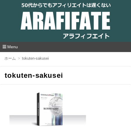
アラフィフエイト｜ 50代からでもアフィリ
エイトは遅くない
Menu
コ
ホーム
tokuten-sakusei
ン
テ
ン
tokuten-sakusei
ツ
へ
移
動