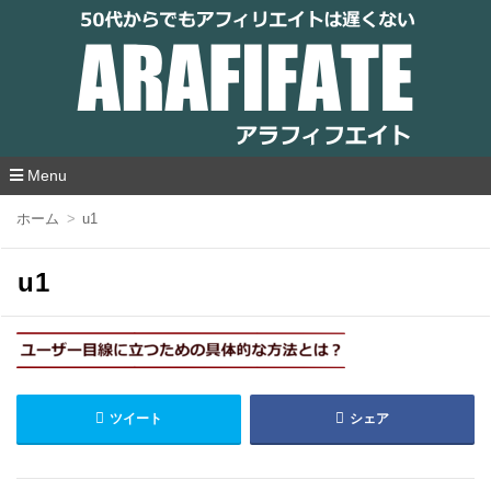
アラフィフエイト｜ 50代からでもアフィリ
エイトは遅くない
Menu
コ
ホーム
u1
ン
テ
ン
u1
ツ
へ
移
動
ツイート
シェア