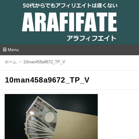
アラフィフエイト｜ 50代からでもアフィリ
エイトは遅くない
Menu
コ
ホーム
10man458a9672_TP_V
ン
テ
ン
10man458a9672_TP_V
ツ
へ
移
動