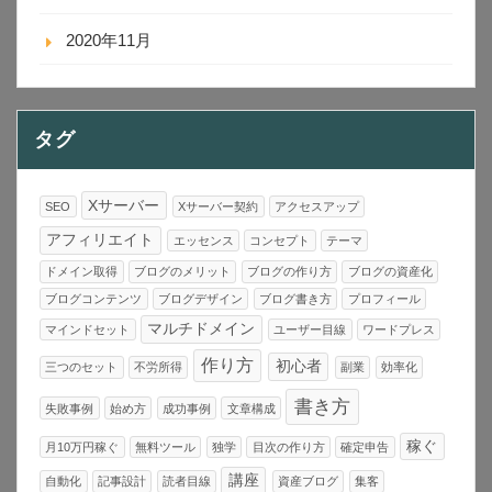
2020年11月
タグ
Xサーバー
SEO
Xサーバー契約
アクセスアップ
アフィリエイト
エッセンス
コンセプト
テーマ
ドメイン取得
ブログのメリット
ブログの作り方
ブログの資産化
ブログコンテンツ
ブログデザイン
ブログ書き方
プロフィール
マルチドメイン
マインドセット
ユーザー目線
ワードプレス
作り方
初心者
三つのセット
不労所得
副業
効率化
書き方
失敗事例
始め方
成功事例
文章構成
稼ぐ
月10万円稼ぐ
無料ツール
独学
目次の作り方
確定申告
講座
自動化
記事設計
読者目線
資産ブログ
集客