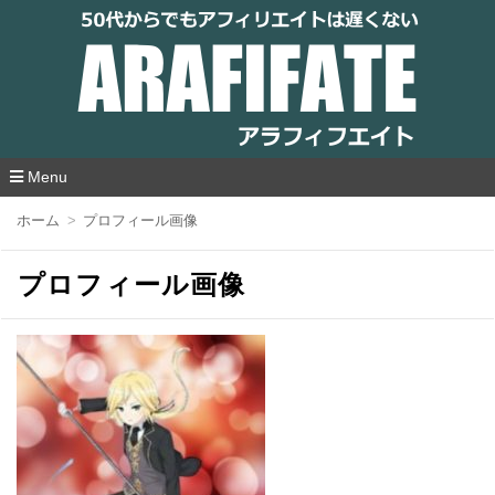
アラフィフエイト｜ 50代からでもアフィリ
エイトは遅くない
Menu
コ
ホーム
プロフィール画像
ン
テ
ン
プロフィール画像
ツ
へ
移
動