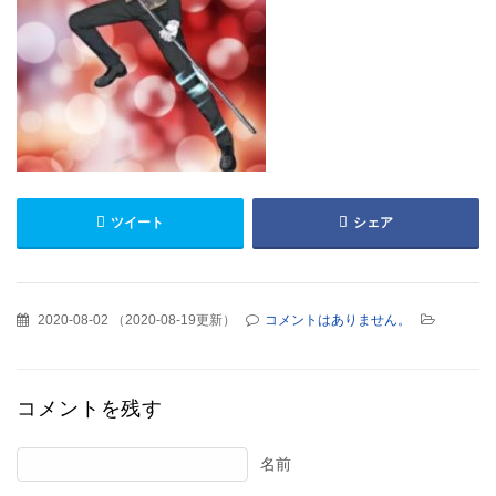
ツイート
シェア
2020-08-02
（
2020-08-19更新
）
コメントはありません。
コメントを残す
名前