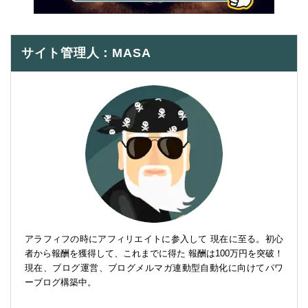
サイト管理人：MASA
アラフィフの時にアフィリエイトに参入して 現在に至る。初心
者から報酬を獲得して、これまでに得た 報酬は100万円を突破！
現在、ブログ運営、ブログメルマガ連動型自動化に向けてパワ
ーブログ構築中。