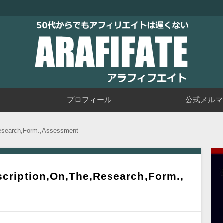
トブログに取り組むブログ初心者の教科書です。老後に備えて今か
るアフィリエイト自動化戦略をお伝えしています。
50代からでもアフィリエイトは
プロフィール
公式メルマ
,Research,Form.,Assessment
nscription,On,The,Research,Form.,