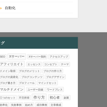
自動化
タグ
Xサーバー
SEO
Xサーバー契約
アクセスアップ
アフィリエイト
エッセンス
コンセプト
テーマ
ドメイン取得
ブログのメリット
ブログの作り方
ブログの資産化
ブログコンテンツ
ブログデザイン
ブログ書き方
プロフィール
マインドセット
マルチドメイン
ユーザー目線
ワードプレス
作り方
初心者
三つのセット
不労所得
副業
効率化
失敗事例
始め方
成功事例
文章構成