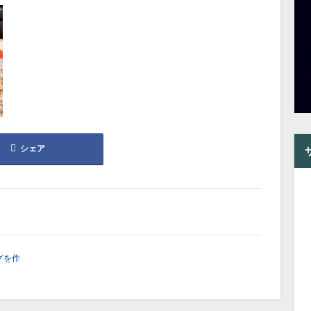
シェア
グを作