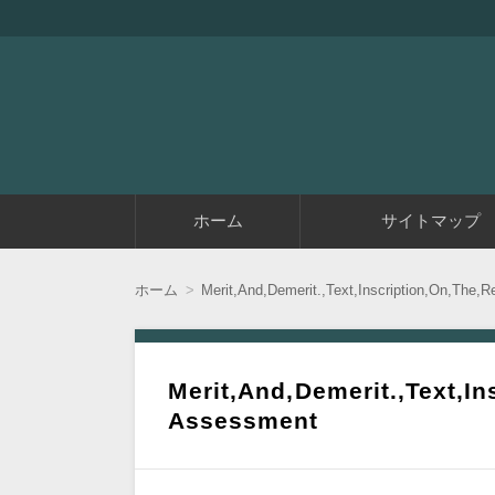
『アラフィフエイト』は初めてアフィリエイ
アラフィフエイト｜ 
コ
ホーム
サイトマップ
ン
テ
ン
ツ
ホーム
Merit,And,Demerit.,Text,Inscription,On,The
へ
移
動
Merit,And,Demerit.,Text,I
Assessment