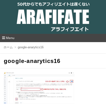
アラフィフエイト｜ 50代からでもアフィリ
エイトは遅くない
Menu
コ
ホーム
google-anarytics16
ン
テ
ン
google-anarytics16
ツ
へ
移
動