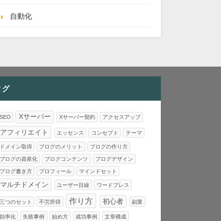
自動化
タグ
Xサーバー
SEO
Xサーバー契約
アクセスアップ
アフィリエイト
エッセンス
コンセプト
テーマ
ドメイン取得
ブログのメリット
ブログの作り方
ブログの資産化
ブログコンテンツ
ブログデザイン
ブログ書き方
プロフィール
マインドセット
マルチドメイン
ユーザー目線
ワードプレス
作り方
初心者
三つのセット
不労所得
副業
効率化
失敗事例
始め方
成功事例
文章構成