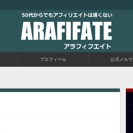
トブログに取り組むブログ初心者の教科書です。老後に備えて今か
るアフィリエイト自動化戦略をお伝えしています。
50代からでもアフィリエイトは
プロフィール
公式メルマ