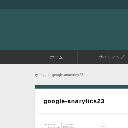
『アラフィフエイト』は初めてアフィリエイ
アラフィフエイト｜ 
コ
ホーム
サイトマップ
ン
テ
ン
ツ
ホーム
google-anarytics23
へ
移
動
google-anarytics23