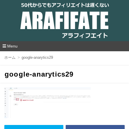
アラフィフエイト｜ 50代からでもアフィリ
エイトは遅くない
Menu
コ
ホーム
google-anarytics29
ン
テ
ン
google-anarytics29
ツ
へ
移
動