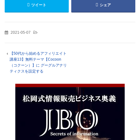
ツイート
シェア
2021-05-07
【50代から始めるアフィリエイト
講座13】無料テーマ【Cocoon
（コクーン）】に グーグルアナリ
ティクスを設定する