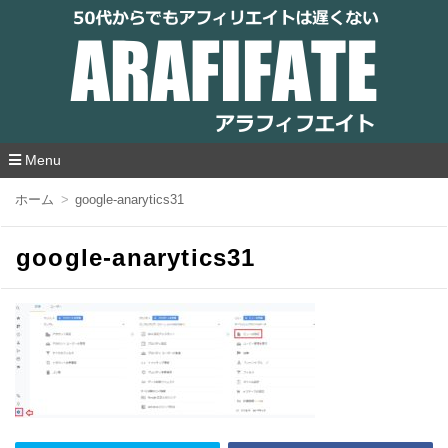
アラフィフエイト｜ 50代からでもアフィリ
エイトは遅くない
Menu
コ
ホーム
google-anarytics31
ン
テ
ン
google-anarytics31
ツ
へ
移
動