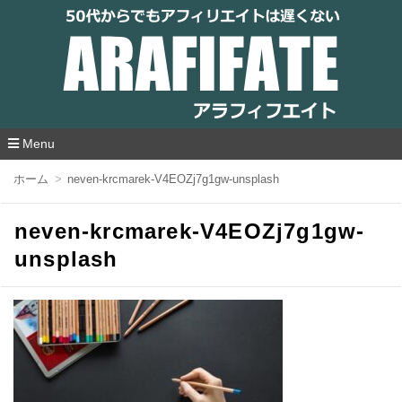
アラフィフエイト｜ 50代からでもアフィリ
エイトは遅くない
Menu
コ
ホーム
neven-krcmarek-V4EOZj7g1gw-unsplash
ン
テ
ン
neven-krcmarek-V4EOZj7g1gw-
ツ
へ
unsplash
移
動