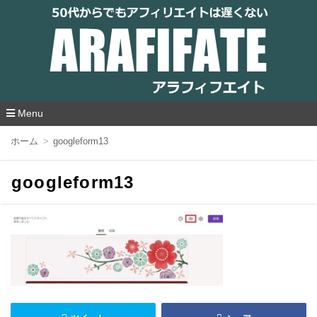
アラフィフエイト｜ 50代からでもアフィリ
エイトは遅くない
Menu
コ
ホーム
googleform13
ン
テ
ン
googleform13
ツ
へ
移
動