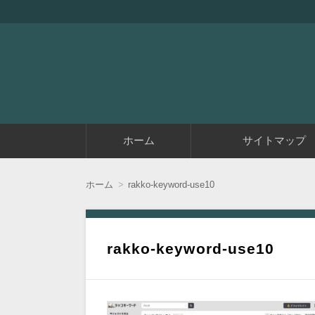
『アラフィフエイト』は初めてアフィリエイ
アラフィフエイト｜ 
コ
ホーム
サイトマップ
ン
テ
ン
ツ
ホーム
rakko-keyword-use10
へ
移
動
rakko-keyword-use10