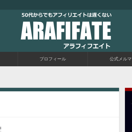
トブログに取り組むブログ初心者の教科書です。老後に備えて今か
るアフィリエイト自動化戦略をお伝えしています。
50代からでもアフィリエイトは
プロフィール
公式メルマ