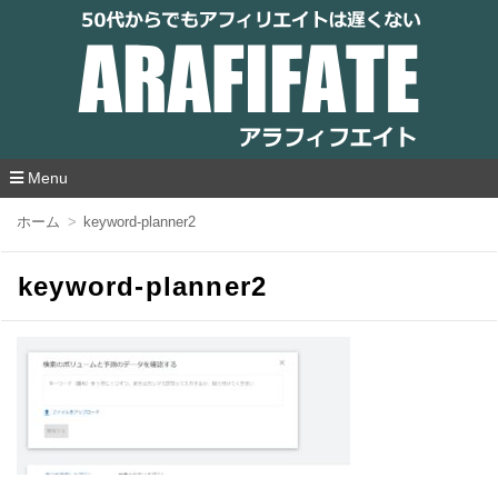
アラフィフエイト｜ 50代からでもアフィリ
エイトは遅くない
Menu
コ
ホーム
keyword-planner2
ン
テ
ン
keyword-planner2
ツ
へ
移
動