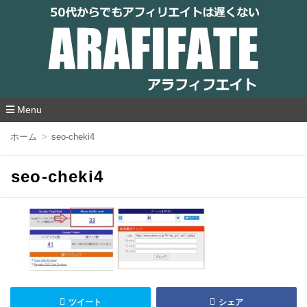
アラフィフエイト｜ 50代からでもアフィリ
エイトは遅くない
Menu
コ
ホーム
seo-cheki4
ン
テ
ン
seo-cheki4
ツ
へ
移
動
ツイート
シェア