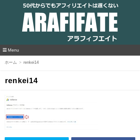
アラフィフエイト｜ 50代からでもアフィリ
エイトは遅くない
Menu
コ
ホーム
renkei14
ン
テ
ン
renkei14
ツ
へ
移
動