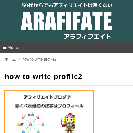
アラフィフエイト｜ 50代からでもアフィリ
エイトは遅くない
Menu
コ
ホーム
how to write profile2
ン
テ
ン
how to write profile2
ツ
へ
移
動