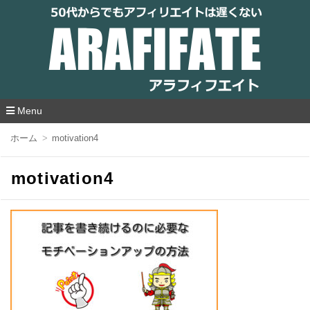
アラフィフエイト｜ 50代からでもアフィリ
エイトは遅くない
Menu
コ
ホーム
motivation4
ン
テ
ン
motivation4
ツ
へ
移
動