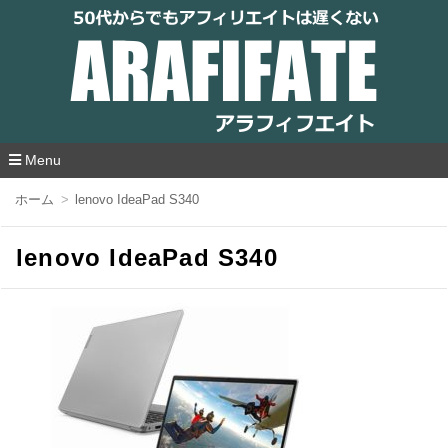
アラフィフエイト｜ 50代からでもアフィリ
エイトは遅くない
Menu
コ
ホーム
lenovo IdeaPad S340
ン
テ
ン
lenovo IdeaPad S340
ツ
へ
移
動