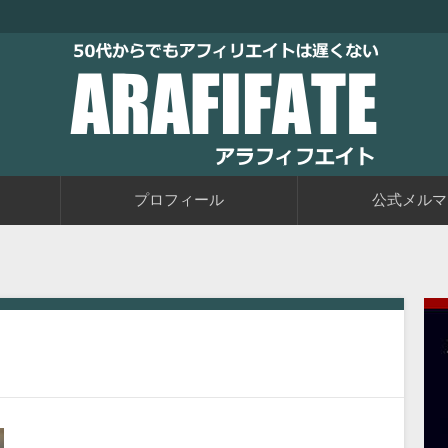
トブログに取り組むブログ初心者の教科書です。老後に備えて今か
るアフィリエイト自動化戦略をお伝えしています。
50代からでもアフィリエイトは
プロフィール
公式メルマ