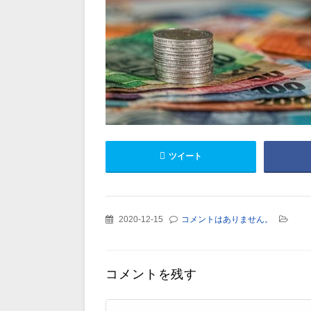
ツイート
2020-12-15
コメントはありません。
コメントを残す