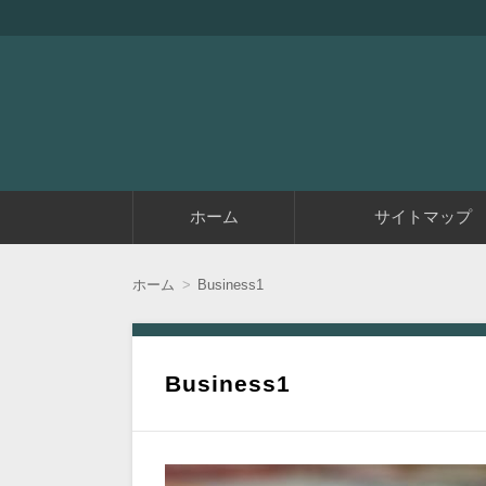
『アラフィフエイト』は初めてアフィリエイ
アラフィフエイト｜ 
コ
ホーム
サイトマップ
ン
テ
ン
ツ
ホーム
Business1
へ
移
動
Business1