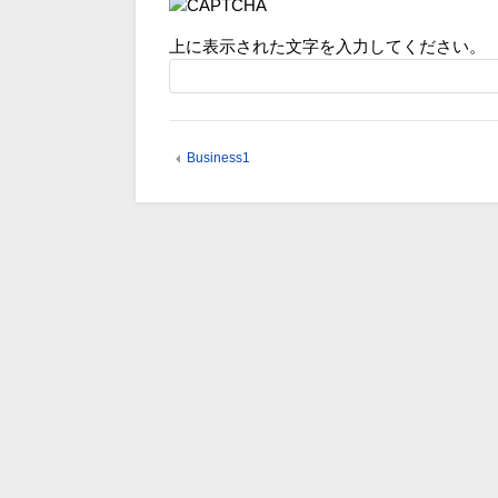
上に表示された文字を入力してください。
Business1