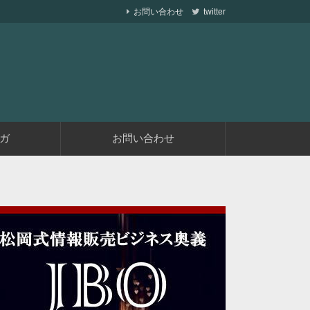
お問い合わせ
twitter
ら副業で稼ぐ仕組みを作りながら、収益が発生す
遅くない
ガ
お問い合わせ