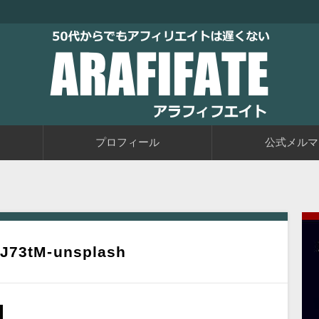
トブログに取り組むブログ初心者の教科書です。老後に備えて今か
るアフィリエイト自動化戦略をお伝えしています。
50代からでもアフィリエイトは
プロフィール
公式メルマ
FJ73tM-unsplash