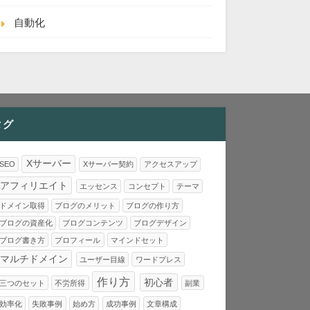
自動化
タグ
Xサーバー
SEO
Xサーバー契約
アクセスアップ
アフィリエイト
エッセンス
コンセプト
テーマ
ドメイン取得
ブログのメリット
ブログの作り方
ブログの資産化
ブログコンテンツ
ブログデザイン
ブログ書き方
プロフィール
マインドセット
マルチドメイン
ユーザー目線
ワードプレス
作り方
初心者
三つのセット
不労所得
副業
効率化
失敗事例
始め方
成功事例
文章構成