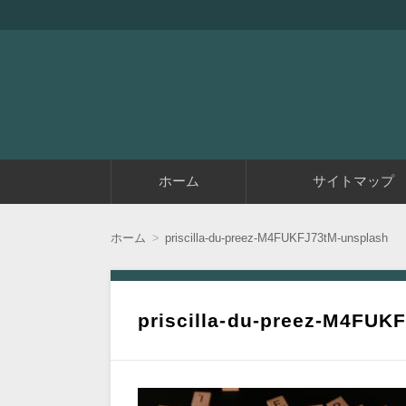
『アラフィフエイト』は初めてアフィリエイ
アラフィフエイト｜ 
コ
ホーム
サイトマップ
ン
テ
ン
ツ
ホーム
priscilla-du-preez-M4FUKFJ73tM-unsplash
へ
移
動
priscilla-du-preez-M4FUK