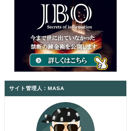
サイト管理人：MASA