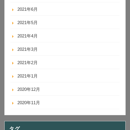
2021年6月
2021年5月
2021年4月
2021年3月
2021年2月
2021年1月
2020年12月
2020年11月
タグ