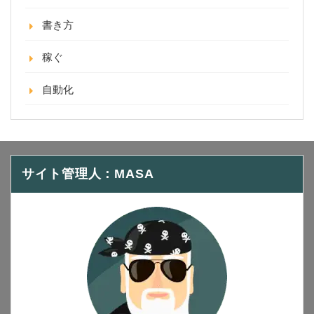
書き方
稼ぐ
自動化
サイト管理人：MASA