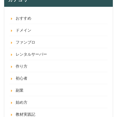
おすすめ
ドメイン
ファンブロ
レンタルサーバー
作り方
初心者
副業
始め方
教材実践記