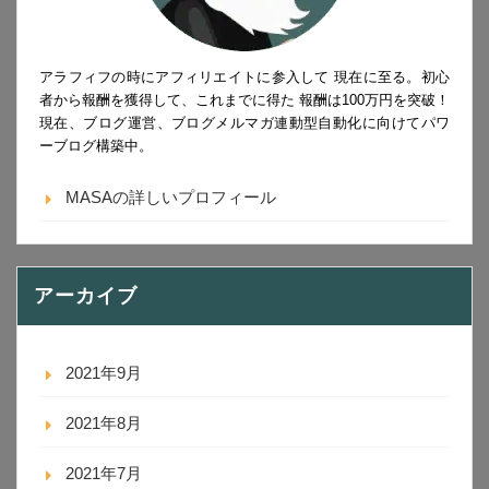
アラフィフの時にアフィリエイトに参入して 現在に至る。初心
者から報酬を獲得して、これまでに得た 報酬は100万円を突破！
現在、ブログ運営、ブログメルマガ連動型自動化に向けてパワ
ーブログ構築中。
MASAの詳しいプロフィール
アーカイブ
2021年9月
2021年8月
2021年7月