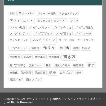
Xサーバー
SEO
Xサーバー契約
アクセスアップ
アフィリエイト
エッセンス
コンセプト
テーマ
ドメイン取得
ブログのメリット
ブログの作り方
ブログの資産化
ブログコンテンツ
ブログデザイン
ブログ書き方
プロフィール
マルチドメイン
マインドセット
ユーザー目線
ワードプレス
作り方
初心者
三つのセット
不労所得
副業
効率化
書き方
失敗事例
始め方
成功事例
文章構成
稼ぐ
月10万円稼ぐ
無料ツール
独学
目次の作り方
確定申告
講座
自動化
記事設計
読者目線
資産ブログ
集客
雑記ブログ
面白いブログ
Copyright ©2026 アラフィフエイト｜ 50代からでもアフィリエイトは遅くな
い All Rights Reserved.