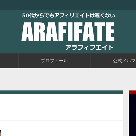
トブログに取り組むブログ初心者の教科書です。老後に備えて今か
るアフィリエイト自動化戦略をお伝えしています。
50代からでもアフィリエイトは
プロフィール
公式メルマ