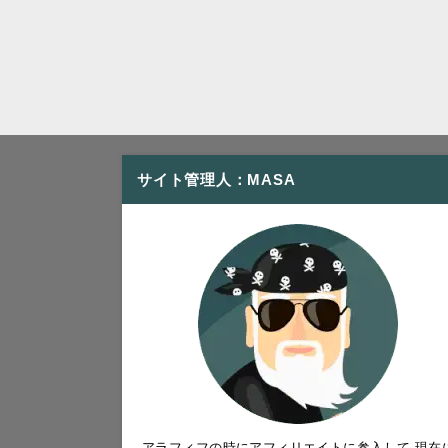
サイト管理人：MASA
アラフィフの時にアフィリエイトに参入して 現在