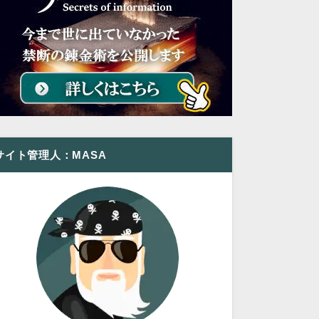
サイト管理人：MASA