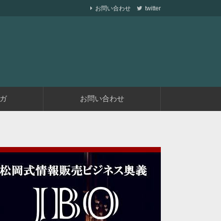
お問い合わせ
twitter
ら副業で稼ぐ仕組みを作りながら、収益が発生す
遅くない
ガ
お問い合わせ