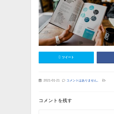
ツイート
2021-01-21
コメントはありません。
コメントを残す