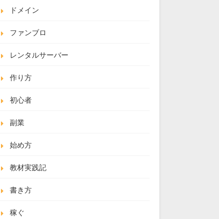
ドメイン
ファンブロ
レンタルサーバー
作り方
初心者
副業
始め方
教材実践記
書き方
稼ぐ