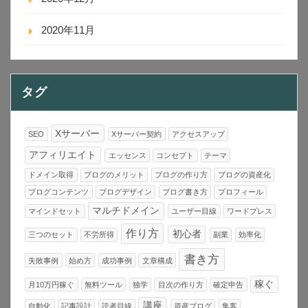
2020年11月
タグ
Xサーバー
SEO
Xサーバー契約
アクセスアップ
アフィリエイト
エッセンス
コンセプト
テーマ
ドメイン取得
ブログのメリット
ブログの作り方
ブログの資産化
ブログコンテンツ
ブログデザイン
ブログ書き方
プロフィール
マルチドメイン
マインドセット
ユーザー目線
ワードプレス
作り方
初心者
三つのセット
不労所得
副業
効率化
書き方
失敗事例
始め方
成功事例
文章構成
稼ぐ
月10万円稼ぐ
無料ツール
独学
目次の作り方
確定申告
講座
自動化
記事設計
読者目線
資産ブログ
集客