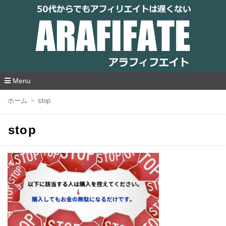
アラフィフエイト｜ 50代からでもアフィリ
エイトは遅くない
Menu
コ
ホーム
stop
ン
テ
ン
stop
ツ
へ
移
動