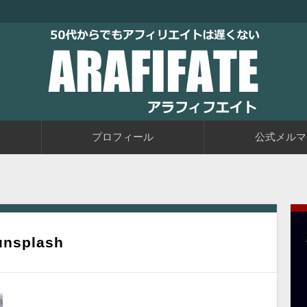
トブログに取り組むブログ初心者の教科書です。老後に備えて今か
るアフィリエイト自動化戦略をお伝えしています。
50代からでもアフィリエイトは
プロフィール
公式メルマ
unsplash