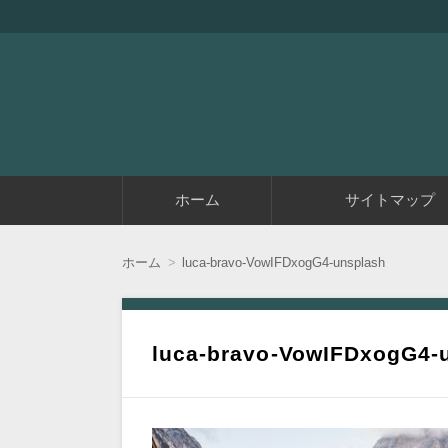
『アラフィフエイト』は初めてアフィリエイ
アラフィフエイト｜ 
コ
ホーム
サイトマップ
ン
テ
ン
ツ
ホーム
luca-bravo-VowIFDxogG4-unsplash
へ
移
動
luca-bravo-VowIFDxogG4-