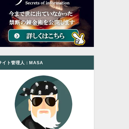
サイト管理人：MASA