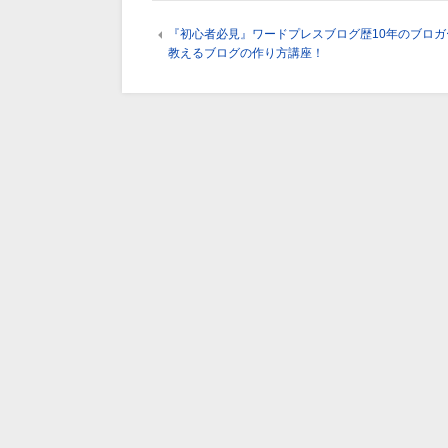
『初心者必見』ワードプレスブログ歴10年のブロガ
教えるブログの作り方講座！