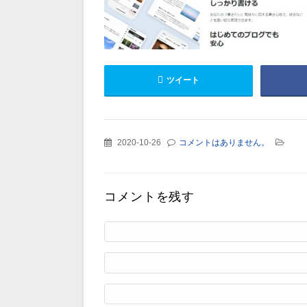
ツイート
2020-10-26
コメントはありません。
コメントを残す