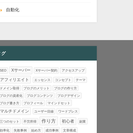
自動化
タグ
Xサーバー
SEO
Xサーバー契約
アクセスアップ
アフィリエイト
エッセンス
コンセプト
テーマ
ドメイン取得
ブログのメリット
ブログの作り方
ブログの資産化
ブログコンテンツ
ブログデザイン
ブログ書き方
プロフィール
マインドセット
マルチドメイン
ユーザー目線
ワードプレス
作り方
初心者
三つのセット
不労所得
副業
効率化
失敗事例
始め方
成功事例
文章構成