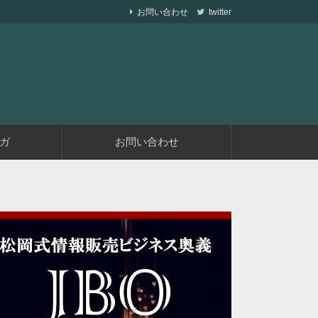
お問い合わせ
twitter
ら副業で稼ぐ仕組みを作りながら、収益が発生す
遅くない
ガ
お問い合わせ