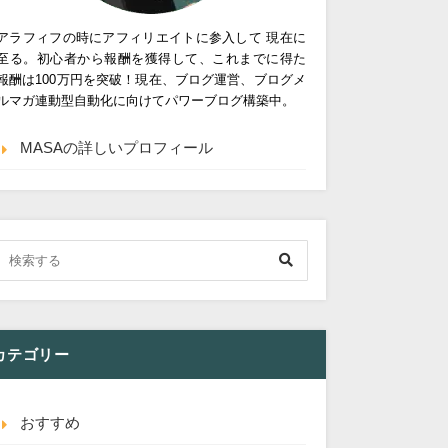
アラフィフの時にアフィリエイトに参入して 現在に
至る。初心者から報酬を獲得して、これまでに得た
報酬は100万円を突破！現在、ブログ運営、ブログメ
ルマガ連動型自動化に向けてパワーブログ構築中。
MASAの詳しいプロフィール
カテゴリー
おすすめ