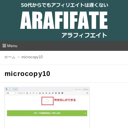
アラフィフエイト｜ 50代からでもアフィリ
エイトは遅くない
Menu
コ
ホーム
microcopy10
ン
テ
ン
microcopy10
ツ
へ
移
動