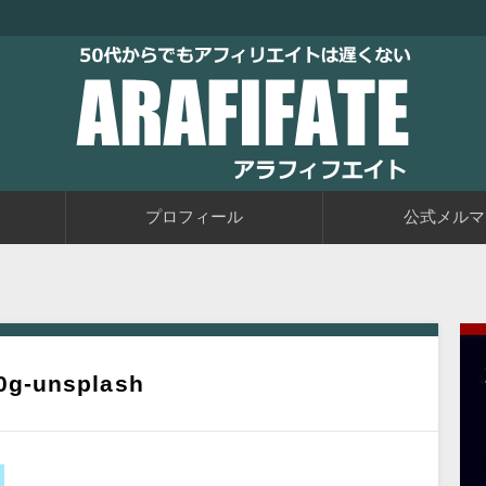
トブログに取り組むブログ初心者の教科書です。老後に備えて今か
るアフィリエイト自動化戦略をお伝えしています。
50代からでもアフィリエイトは
プロフィール
公式メルマ
0g-unsplash