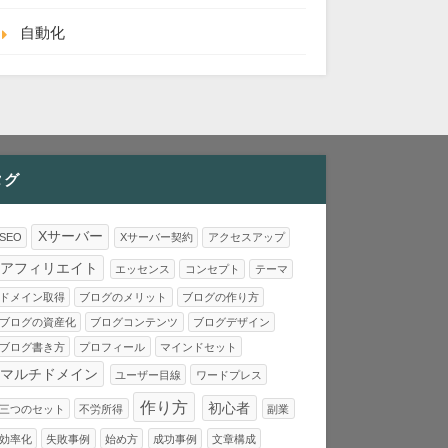
自動化
タグ
Xサーバー
SEO
Xサーバー契約
アクセスアップ
アフィリエイト
エッセンス
コンセプト
テーマ
ドメイン取得
ブログのメリット
ブログの作り方
ブログの資産化
ブログコンテンツ
ブログデザイン
ブログ書き方
プロフィール
マインドセット
マルチドメイン
ユーザー目線
ワードプレス
作り方
初心者
三つのセット
不労所得
副業
効率化
失敗事例
始め方
成功事例
文章構成