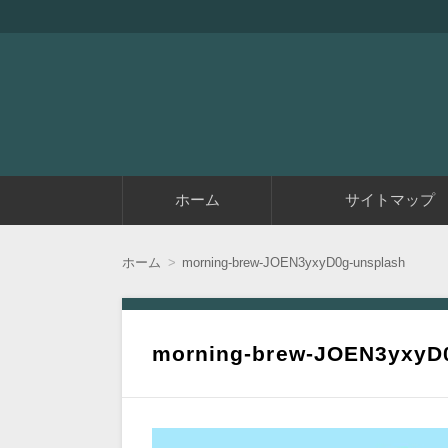
『アラフィフエイト』は初めてアフィリエイ
アラフィフエイト｜ 
コ
ホーム
サイトマップ
ン
テ
ン
ツ
ホーム
morning-brew-JOEN3yxyD0g-unsplash
へ
移
動
morning-brew-JOEN3yxyD