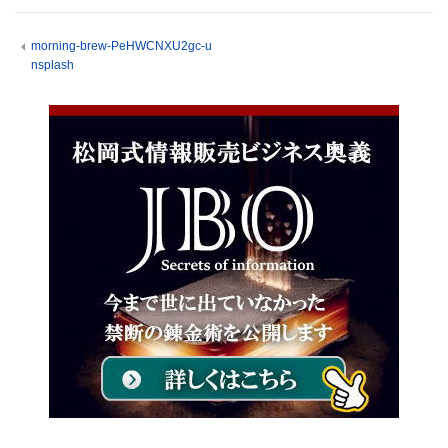
morning-brew-PeHWCNXU2gc-u
nsplash