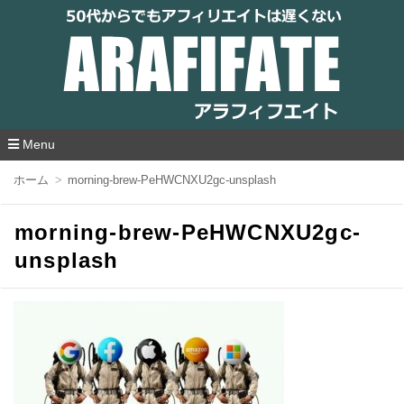
アラフィフエイト｜ 50代からでもアフィリ
エイトは遅くない
Menu
コ
ホーム
morning-brew-PeHWCNXU2gc-unsplash
ン
テ
ン
morning-brew-PeHWCNXU2gc-
ツ
へ
unsplash
移
動