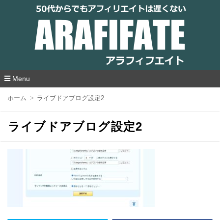
アラフィフエイト｜ 50代からでもアフィリ
エイトは遅くない
Menu
コ
ホーム
ライブドアブログ設定2
ン
テ
ン
ライブドアブログ設定2
ツ
へ
移
動