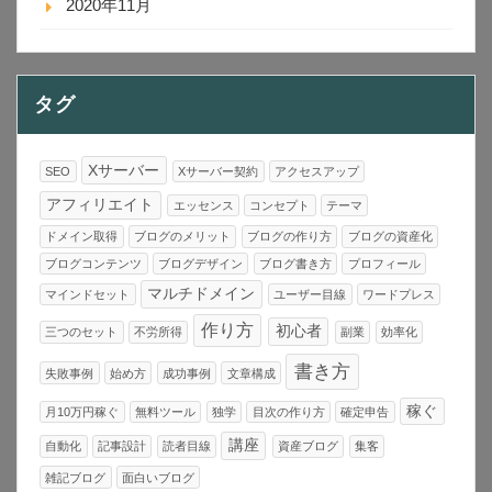
2020年11月
タグ
Xサーバー
SEO
Xサーバー契約
アクセスアップ
アフィリエイト
エッセンス
コンセプト
テーマ
ドメイン取得
ブログのメリット
ブログの作り方
ブログの資産化
ブログコンテンツ
ブログデザイン
ブログ書き方
プロフィール
マルチドメイン
マインドセット
ユーザー目線
ワードプレス
作り方
初心者
三つのセット
不労所得
副業
効率化
書き方
失敗事例
始め方
成功事例
文章構成
稼ぐ
月10万円稼ぐ
無料ツール
独学
目次の作り方
確定申告
講座
自動化
記事設計
読者目線
資産ブログ
集客
雑記ブログ
面白いブログ