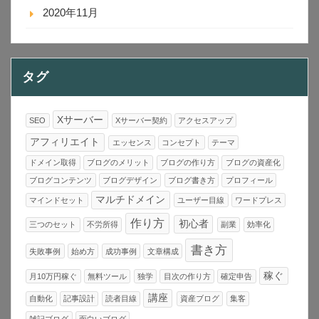
2020年11月
タグ
Xサーバー
SEO
Xサーバー契約
アクセスアップ
アフィリエイト
エッセンス
コンセプト
テーマ
ドメイン取得
ブログのメリット
ブログの作り方
ブログの資産化
ブログコンテンツ
ブログデザイン
ブログ書き方
プロフィール
マルチドメイン
マインドセット
ユーザー目線
ワードプレス
作り方
初心者
三つのセット
不労所得
副業
効率化
書き方
失敗事例
始め方
成功事例
文章構成
稼ぐ
月10万円稼ぐ
無料ツール
独学
目次の作り方
確定申告
講座
自動化
記事設計
読者目線
資産ブログ
集客
雑記ブログ
面白いブログ