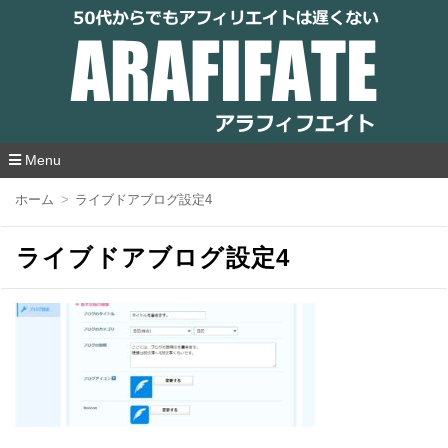
アラフィフエイト｜ 50代からでもアフィリ
エイトは遅くない
Menu
コ
ホーム
ライブドアブログ設定4
ン
テ
ン
ライブドアブログ設定4
ツ
へ
移
動