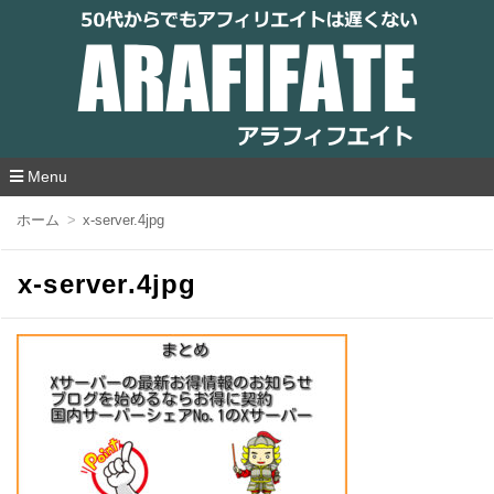
アラフィフエイト｜ 50代からでもアフィリ
エイトは遅くない
Menu
コ
ホーム
x-server.4jpg
ン
テ
ン
x-server.4jpg
ツ
へ
移
動