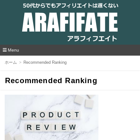
アラフィフエイト｜ 50代からでもアフィリ
エイトは遅くない
Menu
コ
ホーム
Recommended Ranking
ン
テ
ン
Recommended Ranking
ツ
へ
移
動