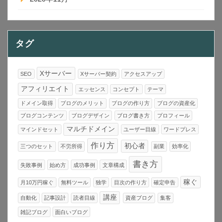
タグ
Xサーバー
SEO
Xサーバー契約
アクセスアップ
アフィリエイト
エッセンス
コンセプト
テーマ
ドメイン取得
ブログのメリット
ブログの作り方
ブログの資産化
ブログコンテンツ
ブログデザイン
ブログ書き方
プロフィール
マルチドメイン
マインドセット
ユーザー目線
ワードプレス
作り方
初心者
三つのセット
不労所得
副業
効率化
書き方
失敗事例
始め方
成功事例
文章構成
稼ぐ
月10万円稼ぐ
無料ツール
独学
目次の作り方
確定申告
講座
自動化
記事設計
読者目線
資産ブログ
集客
雑記ブログ
面白いブログ