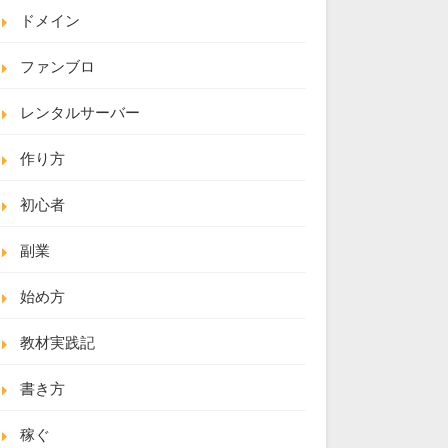
ドメイン
ファンブロ
レンタルサーバー
作り方
初心者
副業
始め方
教材実践記
書き方
稼ぐ