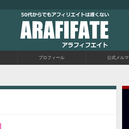
トブログに取り組むブログ初心者の教科書です。老後に備えて今か
るアフィリエイト自動化戦略をお伝えしています。
50代からでもアフィリエイトは
プロフィール
公式メルマ