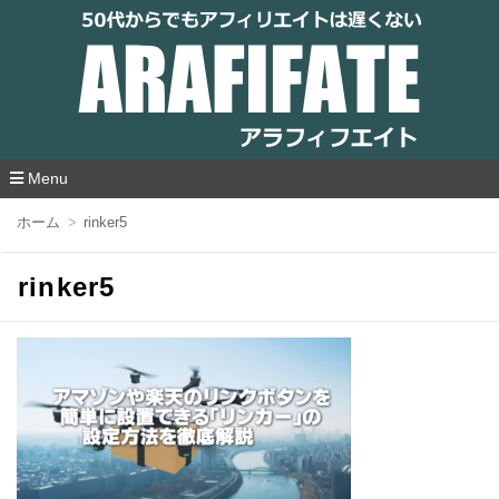
アラフィフエイト｜ 50代からでもアフィリ
エイトは遅くない
Menu
コ
ホーム
rinker5
ン
テ
ン
rinker5
ツ
へ
移
動