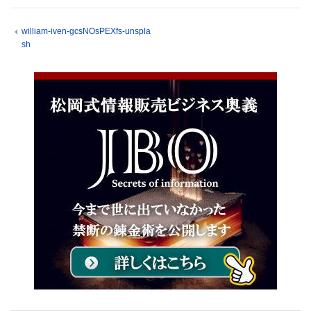
william-iven-gcsNOsPEXfs-unspla
sh