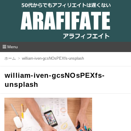
アラフィフエイト｜ 50代からでもアフィリ
エイトは遅くない
Menu
コ
ホーム
william-iven-gcsNOsPEXfs-unsplash
ン
テ
ン
william-iven-gcsNOsPEXfs-
ツ
へ
unsplash
移
動